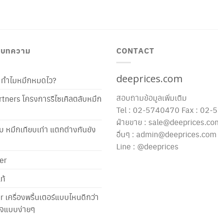
/ บทความ
CONTACT
deeprices.com
ท้ ทำไมหมึกหมดไว?
สอบถามข้อมูลเพิ่มเติม
tners โครงการรีไซเคิลตลับหมึก
Tel : 02-5740470 Fax : 02
ฝ่ายขาย : sale@deeprices.co
ับ หมึกเทียบเท่า แตกต่างกันยัง
อื่นๆ : admin@deeprices.com
Line : @deeprices
er
ท้
er เครื่องพริ้นเตอร์แบบไหนดีกว่า
าใจแบบง่ายๆ