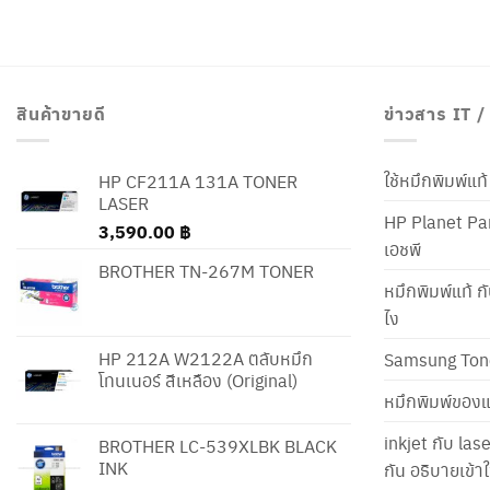
สินค้าขายดี
ข่าวสาร IT 
ใช้หมึกพิมพ์แ
HP CF211A 131A TONER
LASER
HP Planet Par
3,590.00
฿
เอชพี
BROTHER TN-267M TONER
หมึกพิมพ์แท้ ก
ไง
HP 212A W2122A ตลับหมึก
Samsung Ton
โทนเนอร์ สีเหลือง (Original)
หมึกพิมพ์ของแ
inkjet กับ las
BROTHER LC-539XLBK BLACK
INK
กัน อธิบายเข้