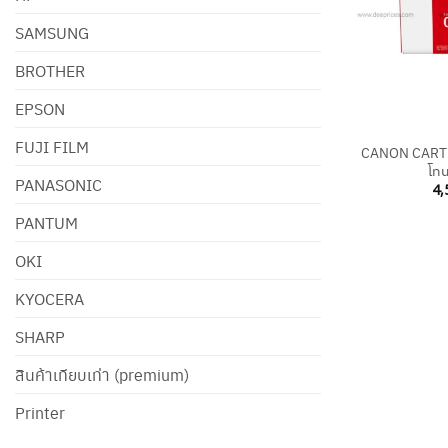
SAMSUNG
BROTHER
EPSON
+
FUJI FILM
CANON CARTR
โทน
PANASONIC
4,
PANTUM
OKI
KYOCERA
SHARP
สินค้าเทียบเท่า (premium)
Printer