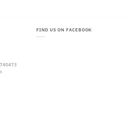
FIND US ON FACEBOOK
-5740473
m