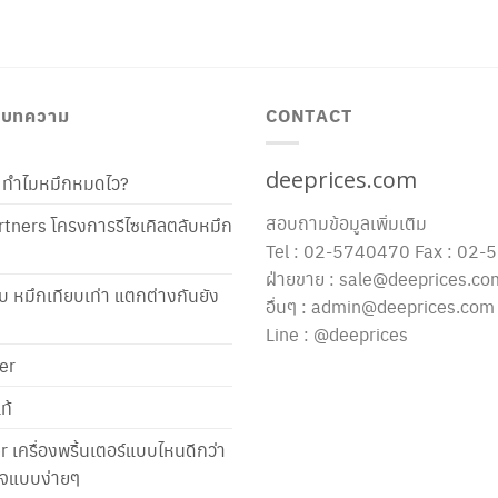
/ บทความ
CONTACT
deeprices.com
ท้ ทำไมหมึกหมดไว?
สอบถามข้อมูลเพิ่มเติม
tners โครงการรีไซเคิลตลับหมึก
Tel : 02-5740470 Fax : 02
ฝ่ายขาย : sale@deeprices.co
ับ หมึกเทียบเท่า แตกต่างกันยัง
อื่นๆ : admin@deeprices.com
Line : @deeprices
er
ท้
er เครื่องพริ้นเตอร์แบบไหนดีกว่า
าใจแบบง่ายๆ