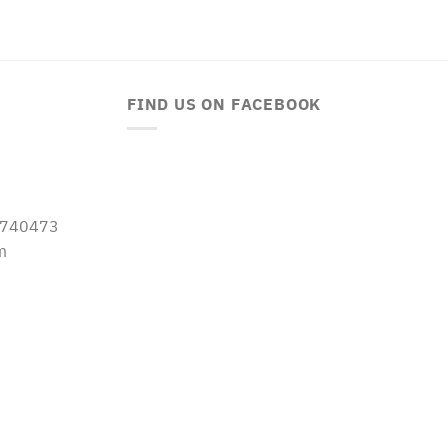
FIND US ON FACEBOOK
-5740473
m