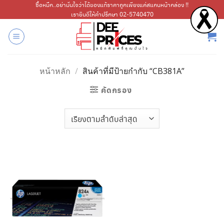
ข้าม
ซื้อหมึก..อย่ามั่นใจว่าได้ของแท้ราคาถูกเพียงแค่สแกนหน้ากล่อง !!
เรายินดีให้คำปรึกษา 02-5740470
ไป
ยัง
เนื้อหา
หน้าหลัก
/
สินค้าที่มีป้ายกำกับ “CB381A”
คัดกรอง