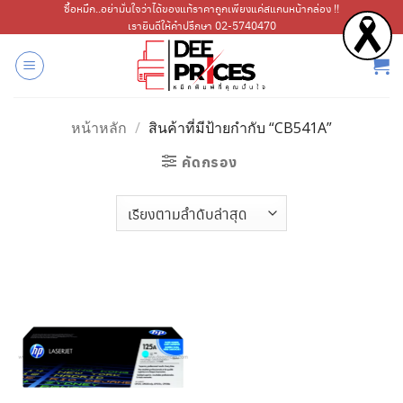
ข้าม
ซื้อหมึก..อย่ามั่นใจว่าได้ของแท้ราคาถูกเพียงแค่สแกนหน้ากล่อง !!
เรายินดีให้คำปรึกษา 02-5740470
ไป
ยัง
เนื้อหา
หน้าหลัก
/
สินค้าที่มีป้ายกำกับ “CB541A”
คัดกรอง