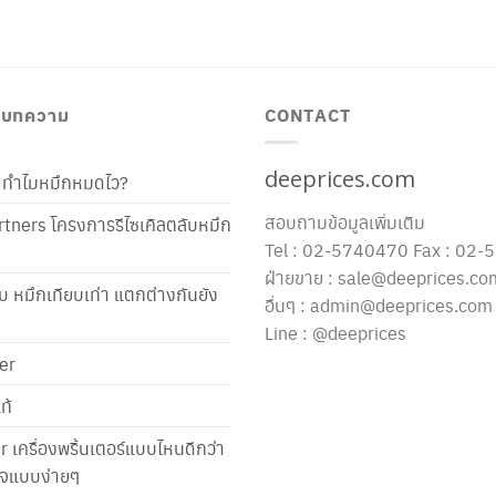
/ บทความ
CONTACT
deeprices.com
ท้ ทำไมหมึกหมดไว?
สอบถามข้อมูลเพิ่มเติม
tners โครงการรีไซเคิลตลับหมึก
Tel : 02-5740470 Fax : 02
ฝ่ายขาย : sale@deeprices.co
ับ หมึกเทียบเท่า แตกต่างกันยัง
อื่นๆ : admin@deeprices.com
Line : @deeprices
er
ท้
er เครื่องพริ้นเตอร์แบบไหนดีกว่า
าใจแบบง่ายๆ