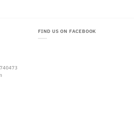
FIND US ON FACEBOOK
-5740473
m