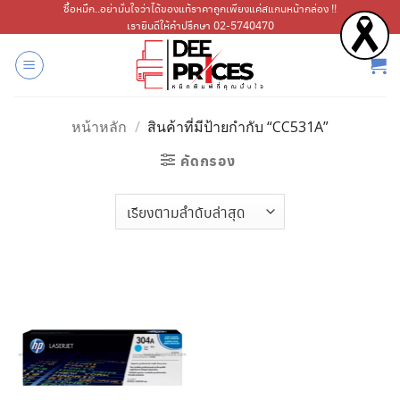
ข้าม
ซื้อหมึก..อย่ามั่นใจว่าได้ของแท้ราคาถูกเพียงแค่สแกนหน้ากล่อง !!
เรายินดีให้คำปรึกษา 02-5740470
ไป
ยัง
เนื้อหา
หน้าหลัก
/
สินค้าที่มีป้ายกำกับ “CC531A”
คัดกรอง