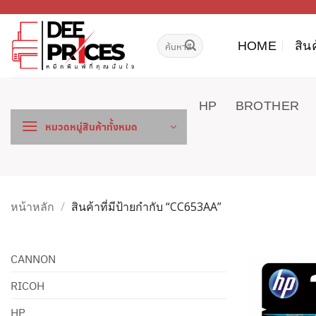
ข้าม
ไป
ค้นหา:
ยัง
HOME
สิน
เนื้อหา
HP
BROTHER
หมวดหมู่สินค้าทั้งหมด
หน้าหลัก
/
สินค้าที่มีป้ายกำกับ “CC653AA”
CANNON
RICOH
HP