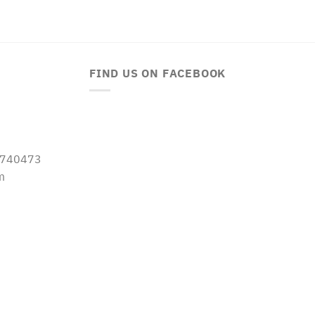
FIND US ON FACEBOOK
-5740473
m