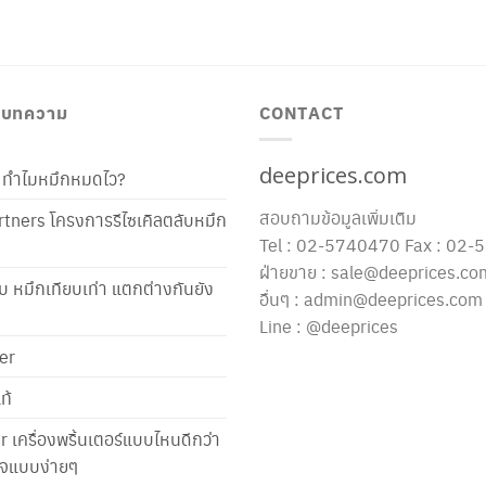
/ บทความ
CONTACT
deeprices.com
ท้ ทำไมหมึกหมดไว?
สอบถามข้อมูลเพิ่มเติม
tners โครงการรีไซเคิลตลับหมึก
Tel : 02-5740470 Fax : 02
ฝ่ายขาย : sale@deeprices.co
ับ หมึกเทียบเท่า แตกต่างกันยัง
อื่นๆ : admin@deeprices.com
Line : @deeprices
er
ท้
er เครื่องพริ้นเตอร์แบบไหนดีกว่า
าใจแบบง่ายๆ