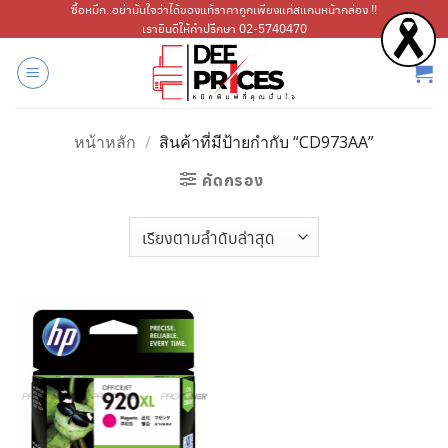
ข้าม
ซื้อหมึก..อย่ามั่นใจว่าได้ของแท้ราคาถูกเพียงแค่สแกนหน้ากล่อง !!
เรายินดีให้คำปรึกษา 02-5740470
ไป
ยัง
เนื้อหา
หน้าหลัก
/
สินค้าที่มีป้ายกำกับ “CD973AA”
คัดกรอง