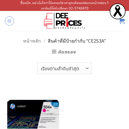
ข้าม
ซื้อหมึก..อย่ามั่นใจว่าได้ของแท้ราคาถูกเพียงแค่สแกนหน้ากล่อง !!
เรายินดีให้คำปรึกษา 02-5740470
ไป
ยัง
เนื้อหา
หน้าหลัก
/
สินค้าที่มีป้ายกำกับ “CE253A”
คัดกรอง