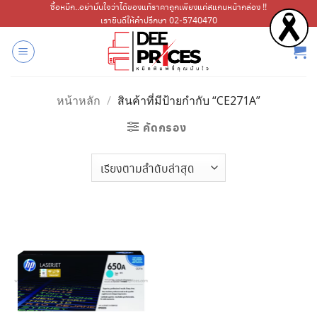
ข้าม
ซื้อหมึก..อย่ามั่นใจว่าได้ของแท้ราคาถูกเพียงแค่สแกนหน้ากล่อง !!
เรายินดีให้คำปรึกษา 02-5740470
ไป
ยัง
เนื้อหา
หน้าหลัก
/
สินค้าที่มีป้ายกำกับ “CE271A”
คัดกรอง