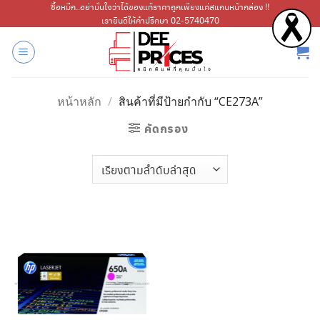
ข้าม
ซื้อหมึก..อย่ามั่นใจว่าได้ของแท้ราคาถูกเพียงแค่สแกนหน้ากล่อง !!
เรายินดีให้คำปรึกษา 02-5740470
ไป
ยัง
เนื้อหา
หน้าหลัก
/
สินค้าที่มีป้ายกำกับ “CE273A”
คัดกรอง