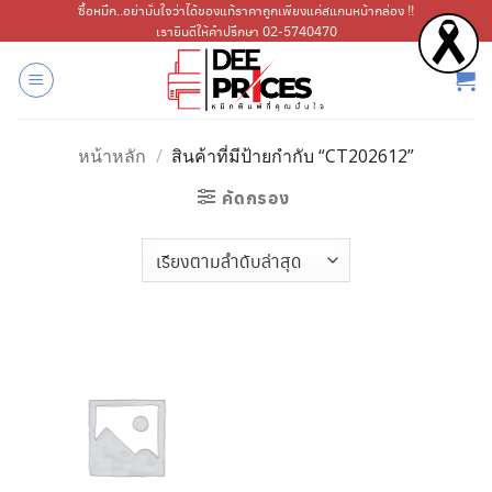
ข้าม
ซื้อหมึก..อย่ามั่นใจว่าได้ของแท้ราคาถูกเพียงแค่สแกนหน้ากล่อง !!
เรายินดีให้คำปรึกษา 02-5740470
ไป
ยัง
เนื้อหา
หน้าหลัก
/
สินค้าที่มีป้ายกำกับ “CT202612”
คัดกรอง