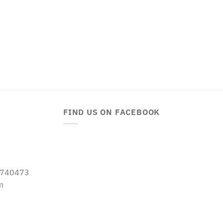
FIND US ON FACEBOOK
-5740473
m