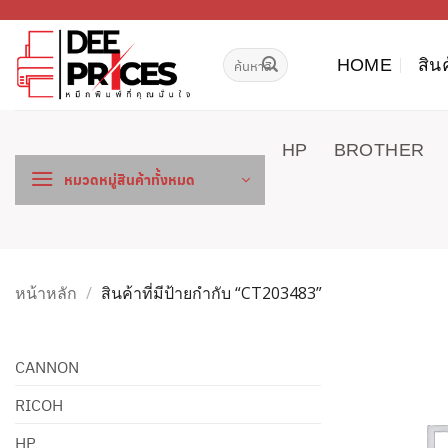
ข้าม
ไป
ค้นหา:
ยัง
HOME
สิน
เนื้อหา
HP
BROTHER
หมวดหมู่สินค้าทั้งหมด
หน้าหลัก
/
สินค้าที่มีป้ายกำกับ “CT203483”
CANNON
RICOH
HP