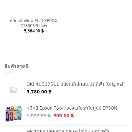
ตลับหมึกพิมพ์ FUJI XEROX
CT350670 สีดำ
5,564.00
฿
สินค้าขายดี
OKI 46507511 ตลับหมึกโทนเนอร์ สีฟ้า (Original)
5,780.00
฿
หมึกสี Epson T664 ของแท้ประกันศูนย์ EPSON
Original
Current
1,000.00
฿
900.00
฿
price
price
was:
is:
HP 125A CB540A ตลับหมึกโทนเนอร์ สีดำ