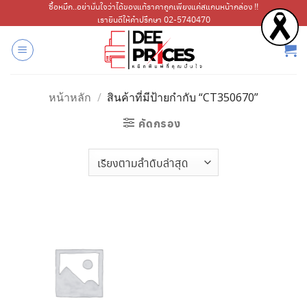
ข้าม
ซื้อหมึก..อย่ามั่นใจว่าได้ของแท้ราคาถูกเพียงแค่สแกนหน้ากล่อง !!
เรายินดีให้คำปรึกษา 02-5740470
ไป
ยัง
เนื้อหา
หน้าหลัก
/
สินค้าที่มีป้ายกำกับ “CT350670”
คัดกรอง