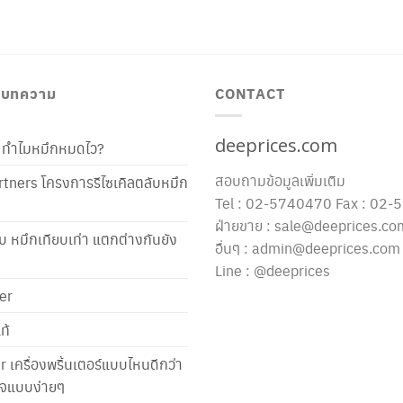
/ บทความ
CONTACT
deeprices.com
ท้ ทำไมหมึกหมดไว?
สอบถามข้อมูลเพิ่มเติม
tners โครงการรีไซเคิลตลับหมึก
Tel : 02-5740470 Fax : 02
ฝ่ายขาย : sale@deeprices.co
ับ หมึกเทียบเท่า แตกต่างกันยัง
อื่นๆ : admin@deeprices.com
Line : @deeprices
er
ท้
er เครื่องพริ้นเตอร์แบบไหนดีกว่า
าใจแบบง่ายๆ