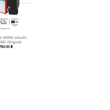
-300HC ตลับหมึก
สีฟ้า (Original)
780.00
฿