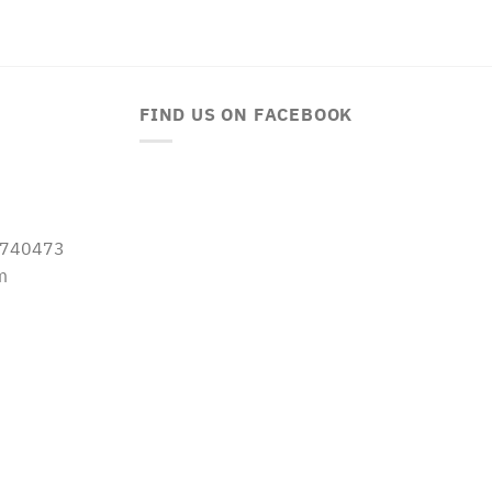
FIND US ON FACEBOOK
-5740473
m