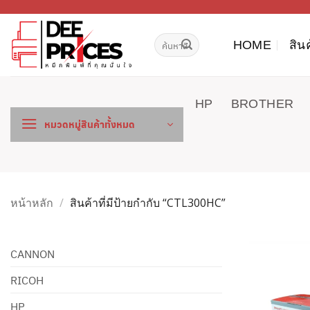
ข้าม
ไป
ค้นหา:
ยัง
HOME
สิน
เนื้อหา
HP
BROTHER
หมวดหมู่สินค้าทั้งหมด
หน้าหลัก
/
สินค้าที่มีป้ายกำกับ “CTL300HC”
CANNON
RICOH
HP