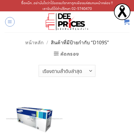
ข้าม
ซื้อหมึก..อย่ามั่นใจว่าได้ของแท้ราคาถูกเพียงแค่สแกนหน้ากล่อง !!
เรายินดีให้คำปรึกษา 02-5740470
ไป
ยัง
เนื้อหา
หน้าหลัก
/
สินค้าที่มีป้ายกำกับ “D109S”
คัดกรอง