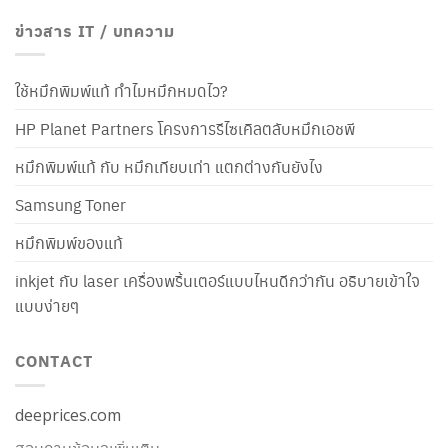
ข่าวสาร IT / บทความ
ใช้หมึกพิมพ์แท้ ทำไมหมึกหมดไว?
HP Planet Partners โครงการรีไซเคิลตลับหมึกเอชพี
หมึกพิมพ์แท้ กับ หมึกเทียบเท่า แตกต่างกันยังไง
Samsung Toner
หมึกพิมพ์ของแท้
inkjet กับ laser เครื่องพริ้นเตอร์แบบไหนดีกว่ากัน อธิบายเข้าใจ
แบบง่ายๆ
CONTACT
deeprices.com