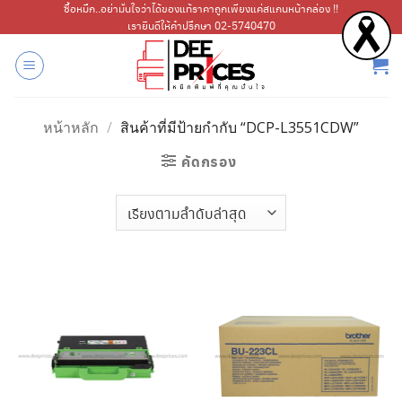
ข้าม
ซื้อหมึก..อย่ามั่นใจว่าได้ของแท้ราคาถูกเพียงแค่สแกนหน้ากล่อง !!
เรายินดีให้คำปรึกษา 02-5740470
ไป
ยัง
เนื้อหา
หน้าหลัก
/
สินค้าที่มีป้ายกำกับ “DCP-L3551CDW”
คัดกรอง