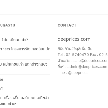
/ บทความ
CONTACT
deeprices.com
ท้ ทำไมหมึกหมดไว?
สอบถามข้อมูลเพิ่มเติม
tners โครงการรีไซเคิลตลับหมึก
Tel : 02-5740470 Fax : 02
ฝ่ายขาย : sale@deeprices.co
ับ หมึกเทียบเท่า แตกต่างกันยัง
อื่นๆ : admin@deeprices.com
Line : @deeprices
er
ท้
er เครื่องพริ้นเตอร์แบบไหนดีกว่า
าใจแบบง่ายๆ