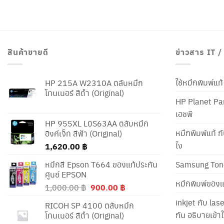
สินค้าขายดี
ข่าวสาร IT 
ใช้หมึกพิมพ์แ
HP 215A W2310A ตลับหมึก
โทนเนอร์ สีดำ (Original)
HP Planet Par
เอชพี
HP 955XL L0S63AA ตลับหมึก
หมึกพิมพ์แท้ ก
อิงค์เจ็ท สีฟ้า (Original)
ไง
1,620.00
฿
หมึกสี Epson T664 ของแท้ประกัน
Samsung Ton
ศูนย์ EPSON
หมึกพิมพ์ของแ
Original
Current
1,000.00
฿
900.00
฿
price
price
inkjet กับ las
RICOH SP 4100 ตลับหมึก
was:
is:
กัน อธิบายเข้
โทนเนอร์ สีดำ (Original)
1,000.00 ฿.
900.00 ฿.