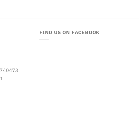
FIND US ON FACEBOOK
-5740473
m