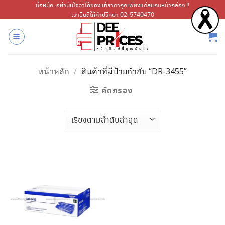
ข้าม
ซื้อหมึก..อย่ามั่นใจว่าได้ของแท้ราคาถูกเพียงแค่สแกนหน้ากล่อง !!
เรายินดีให้คำปรึกษา 02-5740470
ไป
ยัง
เนื้อหา
หน้าหลัก
/
สินค้าที่มีป้ายกำกับ “DR-3455”
คัดกรอง