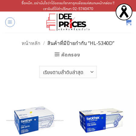
ข้าม
ซื้อหมึก..อย่ามั่นใจว่าได้ของแท้ราคาถูกเพียงแค่สแกนหน้ากล่อง !!
เรายินดีให้คำปรึกษา 02-5740470
ไป
ยัง
เนื้อหา
หน้าหลัก
/
สินค้าที่มีป้ายกำกับ “HL-5340D”
คัดกรอง