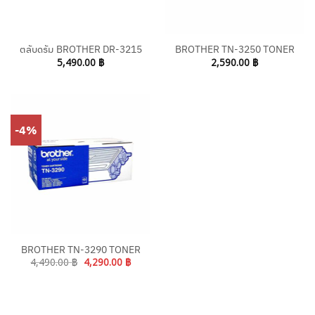
ตลับดรัม BROTHER DR-3215
BROTHER TN-3250 TONER
5,490.00
฿
2,590.00
฿
-4%
BROTHER TN-3290 TONER
Original
Current
4,490.00
฿
4,290.00
฿
price
price
was:
is:
4,490.00 ฿.
4,290.00 ฿.