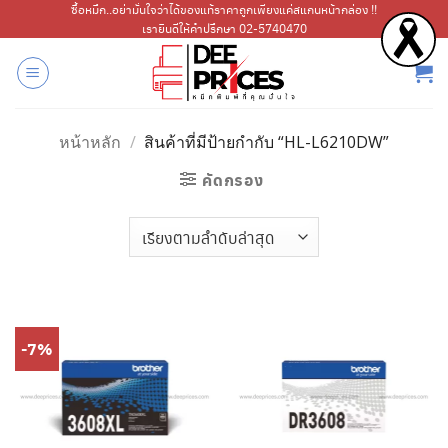
ข้าม
ซื้อหมึก..อย่ามั่นใจว่าได้ของแท้ราคาถูกเพียงแค่สแกนหน้ากล่อง !!
เรายินดีให้คำปรึกษา 02-5740470
ไป
ยัง
เนื้อหา
หน้าหลัก
/
สินค้าที่มีป้ายกำกับ “HL-L6210DW”
คัดกรอง
-7%