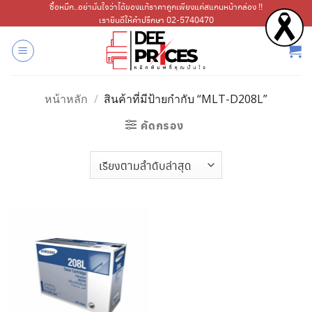
ข้าม
ซื้อหมึก..อย่ามั่นใจว่าได้ของแท้ราคาถูกเพียงแค่สแกนหน้ากล่อง !!
เรายินดีให้คำปรึกษา 02-5740470
ไป
ยัง
เนื้อหา
หน้าหลัก
/
สินค้าที่มีป้ายกำกับ “MLT-D208L”
คัดกรอง