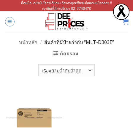
ข้าม
ซื้อหมึก..อย่ามั่นใจว่าได้ของแท้ราคาถูกเพียงแค่สแกนหน้ากล่อง !!
เรายินดีให้คำปรึกษา 02-5740470
ไป
ยัง
เนื้อหา
หน้าหลัก
/
สินค้าที่มีป้ายกำกับ “MLT-D303E”
คัดกรอง