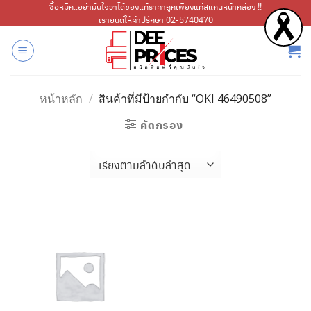
ข้าม
ซื้อหมึก..อย่ามั่นใจว่าได้ของแท้ราคาถูกเพียงแค่สแกนหน้ากล่อง !!
เรายินดีให้คำปรึกษา 02-5740470
ไป
ยัง
เนื้อหา
หน้าหลัก
/
สินค้าที่มีป้ายกำกับ “OKI 46490508”
คัดกรอง