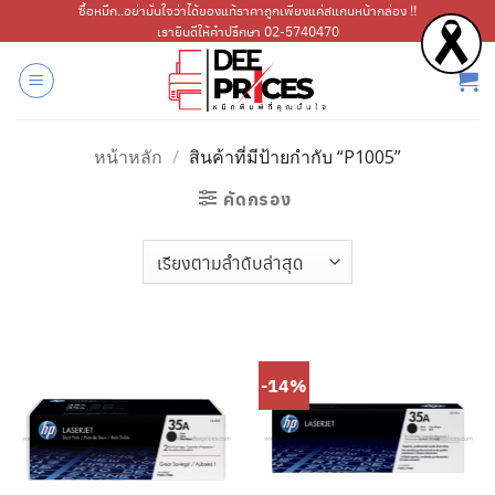
ข้าม
ซื้อหมึก..อย่ามั่นใจว่าได้ของแท้ราคาถูกเพียงแค่สแกนหน้ากล่อง !!
เรายินดีให้คำปรึกษา 02-5740470
ไป
ยัง
เนื้อหา
หน้าหลัก
/
สินค้าที่มีป้ายกำกับ “P1005”
คัดกรอง
-14%