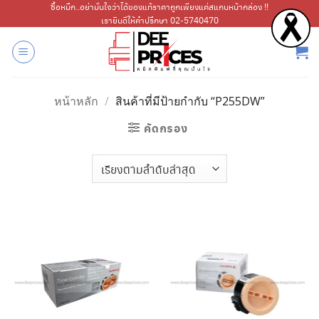
ข้าม
ซื้อหมึก..อย่ามั่นใจว่าได้ของแท้ราคาถูกเพียงแค่สแกนหน้ากล่อง !!
เรายินดีให้คำปรึกษา 02-5740470
ไป
ยัง
เนื้อหา
หน้าหลัก
/
สินค้าที่มีป้ายกำกับ “P255DW”
คัดกรอง