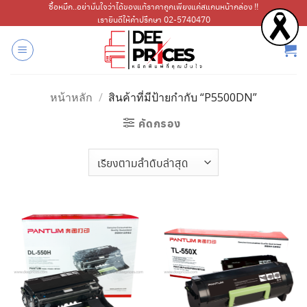
ข้าม
ซื้อหมึก..อย่ามั่นใจว่าได้ของแท้ราคาถูกเพียงแค่สแกนหน้ากล่อง !!
เรายินดีให้คำปรึกษา 02-5740470
ไป
ยัง
เนื้อหา
หน้าหลัก
/
สินค้าที่มีป้ายกำกับ “P5500DN”
คัดกรอง