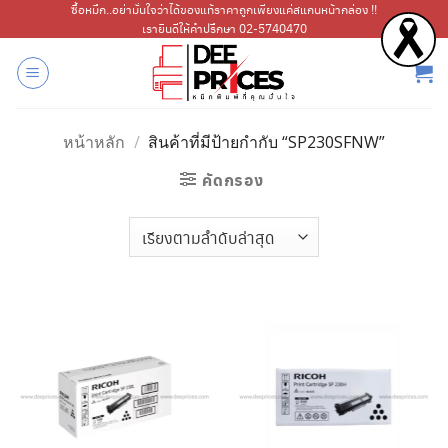
ข้าม
ซื้อหมึก..อย่ามั่นใจว่าได้ของแท้ราคาถูกเพียงแค่สแกนหน้ากล่อง !!
เรายินดีให้คำปรึกษา 02-5740470
ไป
ยัง
เนื้อหา
หน้าหลัก
/
สินค้าที่มีป้ายกำกับ “SP230SFNW”
คัดกรอง