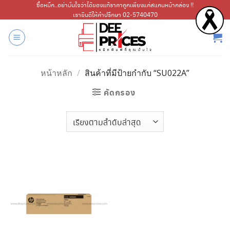
ข้าม
ซื้อหมึก..อย่ามั่นใจว่าได้ของแท้ราคาถูกเพียงแค่สแกนหน้ากล่อง !!
เรายินดีให้คำปรึกษา 02-5740470
ไป
ยัง
เนื้อหา
หน้าหลัก
/
สินค้าที่มีป้ายกำกับ “SU022A”
คัดกรอง