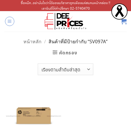
ข้าม
ซื้อหมึก..อย่ามั่นใจว่าได้ของแท้ราคาถูกเพียงแค่สแกนหน้ากล่อง !!
เรายินดีให้คำปรึกษา 02-5740470
ไป
ยัง
เนื้อหา
หน้าหลัก
/
สินค้าที่มีป้ายกำกับ “SV097A”
คัดกรอง