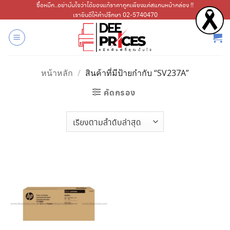
ข้าม
ซื้อหมึก..อย่ามั่นใจว่าได้ของแท้ราคาถูกเพียงแค่สแกนหน้ากล่อง !!
เรายินดีให้คำปรึกษา 02-5740470
ไป
ยัง
เนื้อหา
หน้าหลัก
/
สินค้าที่มีป้ายกำกับ “SV237A”
คัดกรอง