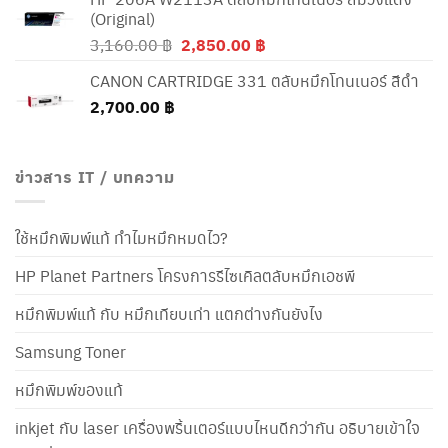
(Original)
Original
Current
3,160.00
฿
2,850.00
฿
price
price
CANON CARTRIDGE 331 ตลับหมึกโทนเนอร์ สีดำ
was:
is:
2,700.00
฿
3,160.00 ฿.
2,850.00 ฿.
ข่าวสาร IT / บทความ
ใช้หมึกพิมพ์แท้ ทำไมหมึกหมดไว?
HP Planet Partners โครงการรีไซเคิลตลับหมึกเอชพี
หมึกพิมพ์แท้ กับ หมึกเทียบเท่า แตกต่างกันยังไง
Samsung Toner
หมึกพิมพ์ของแท้
inkjet กับ laser เครื่องพริ้นเตอร์แบบไหนดีกว่ากัน อธิบายเข้าใจ