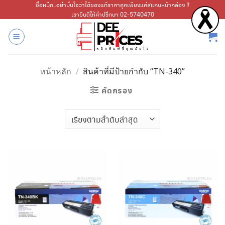
ข้าม
ซื้อหมึก..อย่ามั่นใจว่าได้ของแท้ราคาถูกเพียงแค่สแกนหน้ากล่อง !!
เรายินดีให้คำปรึกษา 02-5740470
ไป
ยัง
เนื้อหา
หน้าหลัก
/
สินค้าที่มีป้ายกำกับ “TN-340”
คัดกรอง