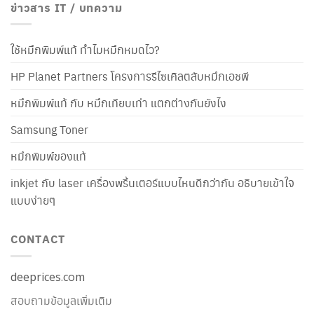
ข่าวสาร IT / บทความ
ใช้หมึกพิมพ์แท้ ทำไมหมึกหมดไว?
HP Planet Partners โครงการรีไซเคิลตลับหมึกเอชพี
หมึกพิมพ์แท้ กับ หมึกเทียบเท่า แตกต่างกันยังไง
Samsung Toner
หมึกพิมพ์ของแท้
inkjet กับ laser เครื่องพริ้นเตอร์แบบไหนดีกว่ากัน อธิบายเข้าใจ
แบบง่ายๆ
CONTACT
deeprices.com
สอบถามข้อมูลเพิ่มเติม