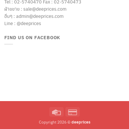
Tel : 02-5740470 Fax : 02-5740473
ฝ่ายขาย : sale@deeprices.com
อื่นๆ : admin@deeprices.com
Line : @deeprices
FIND US ON FACEBOOK
Credit
Credit
Card
Card
deeprices
Copyright 2026 ©
2