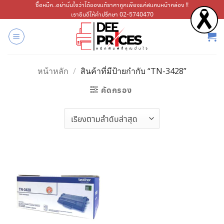
ข้าม
ซื้อหมึก..อย่ามั่นใจว่าได้ของแท้ราคาถูกเพียงแค่สแกนหน้ากล่อง !!
เรายินดีให้คำปรึกษา 02-5740470
ไป
ยัง
เนื้อหา
หน้าหลัก
/
สินค้าที่มีป้ายกำกับ “TN-3428”
คัดกรอง