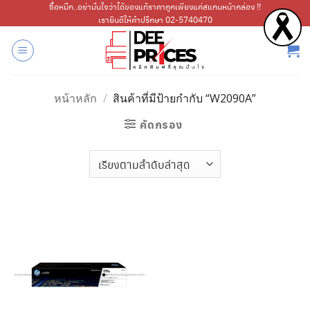
ข้าม
ซื้อหมึก..อย่ามั่นใจว่าได้ของแท้ราคาถูกเพียงแค่สแกนหน้ากล่อง !!
เรายินดีให้คำปรึกษา 02-5740470
ไป
ยัง
เนื้อหา
หน้าหลัก
/
สินค้าที่มีป้ายกำกับ “W2090A”
คัดกรอง