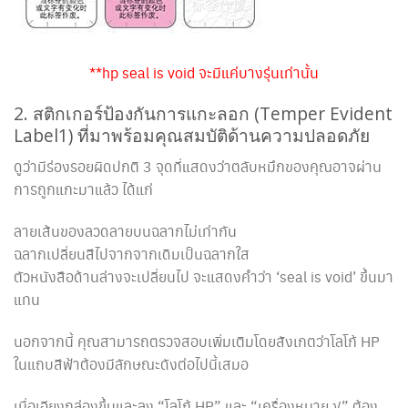
**hp seal is void จะมีแค่บางรุ่นเท่านั้น
2. สติกเกอร์ป้องกันการแกะลอก (Temper Evident
Label1) ที่มาพร้อมคุณสมบัติด้านความปลอดภัย
ดูว่ามีร่องรอยผิดปกติ 3 จุดที่แสดงว่าตลับหมึกของคุณอาจผ่าน
การถูกแกะมาแล้ว ได้แก่
ลายเส้นของลวดลายบนฉลากไม่เท่ากัน
ฉลากเปลี่ยนสีไปจากจากเดิมเป็นฉลากใส
ตัวหนังสือด้านล่างจะเปลี่ยนไป จะแสดงคำว่า ‘seal is void’ ขึ้นมา
แทน
นอกจากนี้ คุณสามารถตรวจสอบเพิ่มเติมโดยสังเกตว่าโลโก้ HP
ในแถบสีฟ้าต้องมีลักษณะดังต่อไปนี้เสมอ
เมื่อเอียงกล่องขึ้นและลง “โลโก้ HP” และ “เครื่องหมาย √” ต้อง