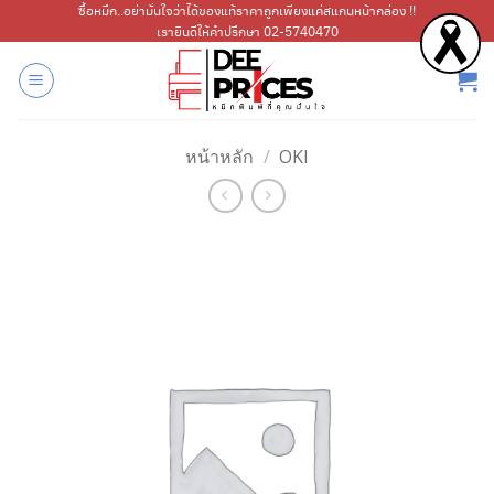
ข้าม
ซื้อหมึก..อย่ามั่นใจว่าได้ของแท้ราคาถูกเพียงแค่สแกนหน้ากล่อง !!
เรายินดีให้คำปรึกษา 02-5740470
ไป
ยัง
เนื้อหา
หน้าหลัก
/
OKI