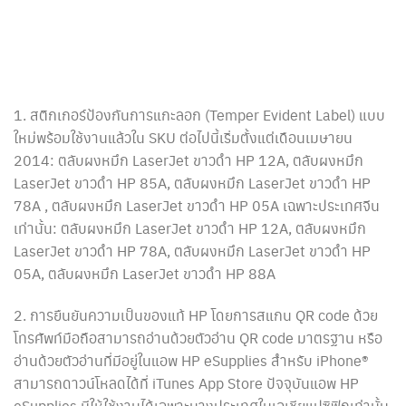
1. สติกเกอร์ป้องกันการแกะลอก (Temper Evident Label) แบบ
ใหม่พร้อมใช้งานแล้วใน SKU ต่อไปนี้เริ่มตั้งแต่เดือนเมษายน
2014: ตลับผงหมึก LaserJet ขาวดำ HP 12A, ตลับผงหมึก
LaserJet ขาวดำ HP 85A, ตลับผงหมึก LaserJet ขาวดำ HP
78A , ตลับผงหมึก LaserJet ขาวดำ HP 05A เฉพาะประเทศจีน
เท่านั้น: ตลับผงหมึก LaserJet ขาวดำ HP 12A, ตลับผงหมึก
LaserJet ขาวดำ HP 78A, ตลับผงหมึก LaserJet ขาวดำ HP
05A, ตลับผงหมึก LaserJet ขาวดำ HP 88A
2. การยืนยันความเป็นของแท้ HP โดยการสแกน QR code ด้วย
โทรศัพท์มือถือสามารถอ่านด้วยตัวอ่าน QR code มาตรฐาน หรือ
อ่านด้วยตัวอ่านที่มีอยู่ในแอพ HP eSupplies สำหรับ iPhone®
สามารถดาวน์โหลดได้ที่ iTunes App Store ปัจจุบันแอพ HP
eSupplies มีให้ใช้งานได้เฉพาะบางประเทศในเอเชียแปซิฟิกเท่านั้น