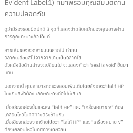
Evident Label1) ที่มาพร้อมคุณสมบัติด้าน
ความปลอดภัย
ดูว่ามีร่องรอยผิดปกติ 3 จุดที่แสดงว่าตลับหมึกของคุณอาจผ่าน
การถูกแกะมาแล้ว ได้แก่
ลายเส้นของลวดลายบนฉลากไม่เท่ากัน
ฉลากเปลี่ยนสีไปจากจากเดิมเป็นฉลากใส
ตัวหนังสือด้านล่างจะเปลี่ยนไป จะแสดงคำว่า ‘seal is void’ ขึ้นมา
แทน
นอกจากนี้ คุณสามารถตรวจสอบเพิ่มเติมโดยสังเกตว่าโลโก้ HP
ในแถบสีฟ้าต้องมีลักษณะดังต่อไปนี้เสมอ
เมื่อเอียงกล่องขึ้นและลง “โลโก้ HP” และ “เครื่องหมาย √” ต้อง
เคลื่อนไหวในทิศทางตรงข้ามกัน
เมื่อเอียงกล่องจากซ้ายไปขวา “โลโก้ HP” และ “เครื่องหมาย √”
ต้องเคลื่อนไหวในทิศทางเดียวกัน