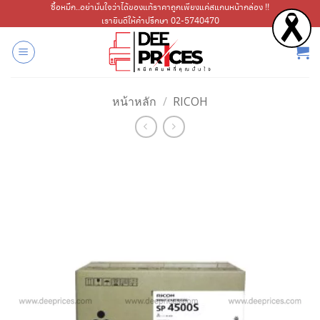
ข้าม
ซื้อหมึก..อย่ามั่นใจว่าได้ของแท้ราคาถูกเพียงแค่สแกนหน้ากล่อง !!
เรายินดีให้คำปรึกษา 02-5740470
ไป
ยัง
เนื้อหา
หน้าหลัก
/
RICOH