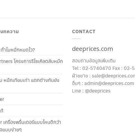
/ บทความ
CONTACT
deeprices.com
ท้ ทำไมหมึกหมดไว?
สอบถามข้อมูลเพิ่มเติม
tners โครงการรีไซเคิลตลับหมึก
Tel : 02-5740470 Fax : 02
ฝ่ายขาย : sale@deeprices.co
ับ หมึกเทียบเท่า แตกต่างกันยัง
อื่นๆ : admin@deeprices.com
Line : @deeprices
er
ท้
er เครื่องพริ้นเตอร์แบบไหนดีกว่า
าใจแบบง่ายๆ