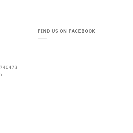
FIND US ON FACEBOOK
-5740473
m