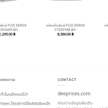
+
+
กพิมพ์ FUJI XEROX
ตลับหมึกพิมพ์ FUJI XEROX
ตล
201609 สีดำ
CT201948 สีดำ
1,295.00
฿
8,560.00
฿
/ บทความ
CONTACT
deeprices.com
ท้ ทำไมหมึกหมดไว?
สอบถามข้อมูลเพิ่มเติม
tners โครงการรีไซเคิลตลับหมึก