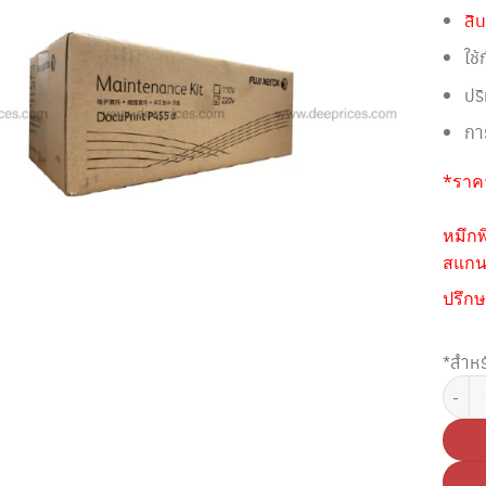
สิน
ใช
ปร
กา
*ราคา
หมึกพ
สแกนห
ปรึกษ
*สำหร
จำนวน