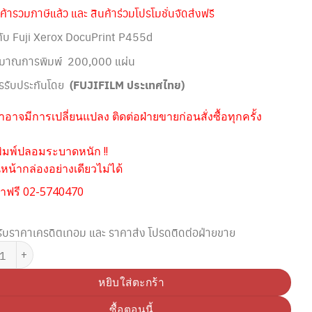
ค้ารวมภาษีแล้ว และ สินค้าร่วมโปรโมชั่นจัดส่งฟรี
้กับ Fuji Xerox DocuPrint P455d
ิมาณการพิมพ์ 200,000 แผ่น
รรับประกันโดย
(FUJIFILM ประเทศไทย)
อาจมีการเปลี่ยนแปลง ติดต่อฝ่ายขายก่อนสั่งซื้อทุกครั้ง
ิมพ์ปลอมระบาดหนัก !!
น้ากล่องอย่างเดียวไม่ได้
าฟรี 02-5740470
ับราคาเครดิตเทอม และ ราคาส่ง โปรดติดต่อฝ่ายขาย
 FUJI XEROX EL300846 MAINTENANCE KIT ชิ้น
หยิบใส่ตะกร้า
ซื้อตอนนี้