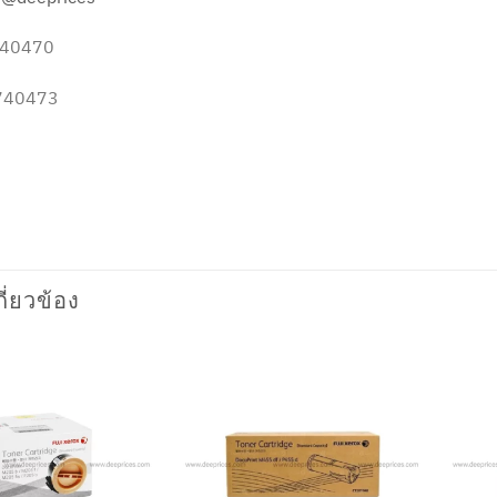
5740470
5740473
กี่ยวข้อง