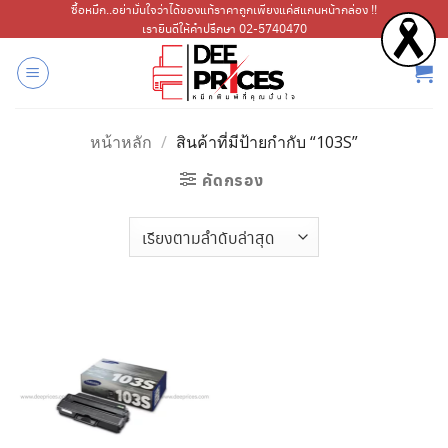
ข้าม
ซื้อหมึก..อย่ามั่นใจว่าได้ของแท้ราคาถูกเพียงแค่สแกนหน้ากล่อง !!
เรายินดีให้คำปรึกษา 02-5740470
ไป
ยัง
เนื้อหา
หน้าหลัก
/
สินค้าที่มีป้ายกำกับ “103S”
คัดกรอง