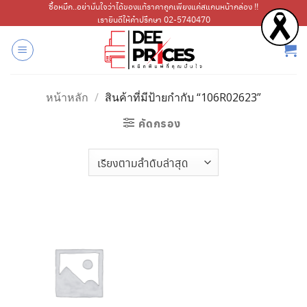
ข้าม
ซื้อหมึก..อย่ามั่นใจว่าได้ของแท้ราคาถูกเพียงแค่สแกนหน้ากล่อง !!
เรายินดีให้คำปรึกษา 02-5740470
ไป
ยัง
เนื้อหา
หน้าหลัก
/
สินค้าที่มีป้ายกำกับ “106R02623”
คัดกรอง