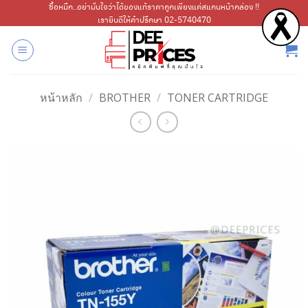
ข้าม
ซื้อหมึก..อย่ามั่นใจว่าได้ของแท้ราคาถูกเพียงแค่สแกนหน้ากล่อง !!
เรายินดีให้คำปรึกษา 02-5740470
ไป
ยัง
เนื้อหา
หน้าหลัก
/
BROTHER
/
TONER CARTRIDGE