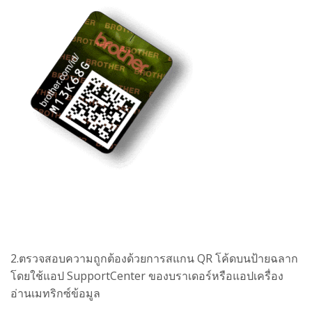
2.ตรวจสอบความถูกต้องด้วยการสแกน QR โค้ดบนป้ายฉลาก
โดยใช้แอป SupportCenter ของบราเดอร์หรือแอปเครื่อง
อ่านเมทริกซ์ข้อมูล