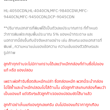
HL-4050CDN,HL-4040CN,MFC-9840CDW,MFC-
9440CN,MFC-9450CDN,DCP-9045CDN
**ปริมาณเอกสารที่พิมพ์ได้เป็นตัวเลขประมาณการ ที่กำหนด
ว่าการพิมพ์จะคลุมพื้นประมาณ 5% ของหน้ากระดาษ และ
นอกจากนี้ยังขึ้นกับปัจจัยหลายอย่าง เช่น ลักษณะของเอกสารที่
พิมพ์ , ความหนาแน่นของข้อความ ความเข้มของตัวอักษรและ
รูปภาพ
ลูกค้าทุกท่านจะไม่มีทางทราบได้เลยว่าหมึกกล่องที่ท่านซื้อไปของ
แท้ หรือ ของปลอม
เพราะพ่อค้ารับซื้อตลับหมึกเปล่า ซื้อกล่องหมึก พวกนี้จะนำกล่อง
ไปใช้ซ้ำและนำหมึกปลอมไปใส่ด้านใน เมื่อลูกค้าสแกนกล่องก็พบว่า
เป็นของแท้ แต่จริงๆแล้วลูกค้าเจอของปลอมยัดใส้มาแล้ว
ลูกค้าอย่าเห็นแก่ของถูกเลยครับ มันไม่มีของแท้ราคาถูกเกือบ