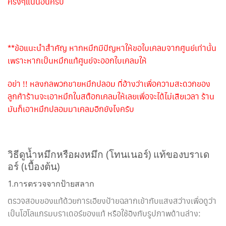
ครึ่งๆแน่นอนครับ
**ข้อแนะนำสำคัญ หากหมึกมีปัญหาให้ขอใบเคลมจากศูนย์เท่านั้น
เพราะหากเป็นหมึกแท้ศูนย์จะออกใบเคลมให้
อย่า !! หลงกลพวกขายหมึกปลอม ที่อ้างว่าเพื่อความสะดวกของ
ลูกค้าร้านจะเอาหมึกในสต๊อกเคลมให้เลยเพื่อจะได้ไม่เสียเวลา ร้าน
มันก็เอาหมึกปลอมมาเคลมอีกยังไงครับ
วิธีดูน้ำหมึกหรือผงหมึก (โทนเนอร์) แท้ของบราเด
อร์ (เบื้องต้น)
1.การตรวจจากป้ายสลาก
ตรวจสอบของแท้ด้วยการเอียงป้ายฉลากเข้ากับแสงสว่างเพื่อดูว่า
เป็นโฮโลแกรมบราเดอร์ของแท้ หรือใช้อิงกับรูปภาพด้านล่าง: