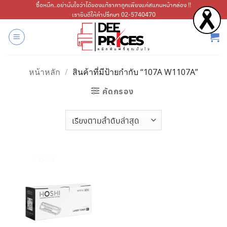
ข้าม
ซื้อหมึก..อย่ามั่นใจว่าได้ของแท้ราคาถูกเพียงแค่สแกนหน้ากล่อง !!
เรายินดีให้คำปรึกษา 02-5740470
ไป
ยัง
เนื้อหา
หน้าหลัก
/
สินค้าที่มีป้ายกำกับ “107A W1107A”
คัดกรอง