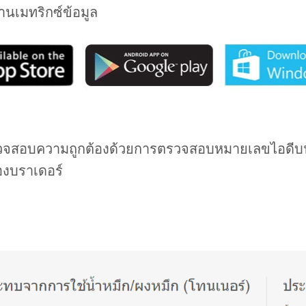
่านเมทริกซ์ข้อมูล
วจสอบความถูกต้องด้วยการตรวจสอบหมายเลขไอดีบ
องบราเดอร์