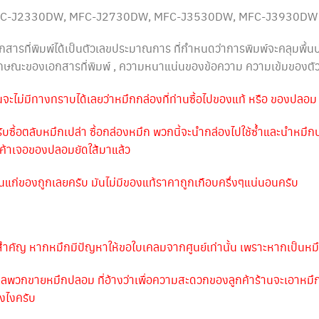
MFC-J2330DW, MFC-J2730DW, MFC-J3530DW, MFC-J3930DW
สารที่พิมพ์ได้เป็นตัวเลขประมาณการ ที่กำหนดว่าการพิมพ์จะคลุมพื
ลักษณะของเอกสารที่พิมพ์ , ความหนาแน่นของข้อความ ความเข้มของตั
านจะไม่มีทางทราบได้เลยว่าหมึกกล่องที่ท่านซื้อไปของแท้ หรือ ของปลอม
รับซื้อตลับหมึกเปล่า ซื้อกล่องหมึก พวกนี้จะนำกล่องไปใช้ซ้ำและนำหมึ
กค้าเจอของปลอมยัดใส้มาแล้ว
ห็นแก่ของถูกเลยครับ มันไม่มีของแท้ราคาถูกเกือบครึ่งๆแน่นอนครับ
ำคัญ หากหมึกมีปัญหาให้ขอใบเคลมจากศูนย์เท่านั้น เพราะหากเป็นหมึ
กลพวกขายหมึกปลอม ที่อ้างว่าเพื่อความสะดวกของลูกค้าร้านจะเอาหมึกใ
งไงครับ