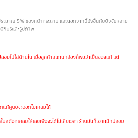
้นประมาณ 5% ของหน้ากระดาษ และนอกจากนี้ยังขึ้นกับปัจจัยหลาย
วอักษรและรูปภาพ
กปลอมไปใส่ด้านใน เมื่อลูกค้าสแกนกล่องก็พบว่าเป็นของแท้ แต่
กแท้ศูนย์จะออกใบเคลมให้
นสต๊อกเคลมให้เลยเพื่อจะได้ไม่เสียเวลา ร้านมันก็เอาหมึกปลอม