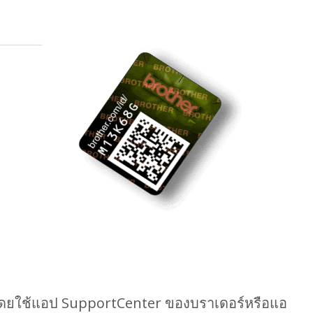
ดยใช้แอป SupportCenter ของบราเดอร์หรือแอ