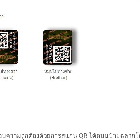
อบความถูกต้องด้วยการสแกน QR โค้ดบนป้ายฉลากโ