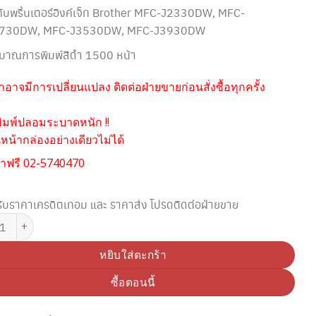
้กับพริ้นเตอร์อิงค์เจ็ท Brother MFC-J2330DW, MFC-
730DW, MFC-J3530DW, MFC-J3930DW
ิมาณการพิมพ์สีดำ 1500 หน้า
อาจมีการเปลี่ยนแปลง ติดต่อฝ่ายขายก่อนสั่งซื้อทุกครั้ง
ิมพ์ปลอมระบาดหนัก !!
น้ากล่องอย่างเดียวไม่ได้
าฟรี 02-5740470
ับราคาเครดิตเทอม และ ราคาส่ง โปรดติดต่อฝ่ายขาย
 BROTHER LC-3619XLY YELLOW INK ชิ้น
หยิบใส่ตะกร้า
ซื้อตอนนี้