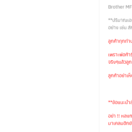
Brother 
**ปริมาณเอก
อย่าง เช่น 
ลูกค้าทุกท่
เพราะพ่อค้า
จริงๆแล้วลู
ลูกค้าอย่าเ
**ข้อแนะนำส
อย่า !! หลง
มาเคลมอีกยั