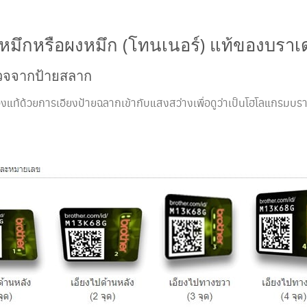
้ำหมึกหรือผงหมึก (โทนเนอร์) แท้ของบราเดอ
วจจากป้ายสลาก
ท้ด้วยการเอียงป้ายฉลากเข้ากับแสงสว่างเพื่อดูว่าเป็นโฮโลแกรมบราเด