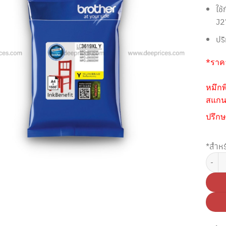
ใช
J2
ปร
*ราคา
หมึกพ
สแกนห
ปรึกษ
*สำหร
จำนวน