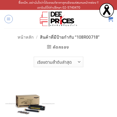
ข้าม
ซื้อหมึก..อย่ามั่นใจว่าได้ของแท้ราคาถูกเพียงแค่สแกนหน้ากล่อง !!
เรายินดีให้คำปรึกษา 02-5740470
ไป
ยัง
เนื้อหา
หน้าหลัก
/
สินค้าที่มีป้ายกำกับ “108R00718”
คัดกรอง