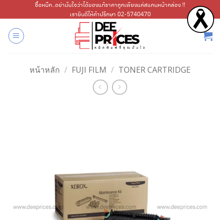
ข้าม
ซื้อหมึก..อย่ามั่นใจว่าได้ของแท้ราคาถูกเพียงแค่สแกนหน้ากล่อง !!
เรายินดีให้คำปรึกษา 02-5740470
ไป
ยัง
เนื้อหา
หน้าหลัก
/
FUJI FILM
/
TONER CARTRIDGE