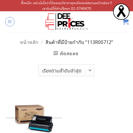
ข้าม
ซื้อหมึก..อย่ามั่นใจว่าได้ของแท้ราคาถูกเพียงแค่สแกนหน้ากล่อง !!
เรายินดีให้คำปรึกษา 02-5740470
ไป
ยัง
เนื้อหา
หน้าหลัก
/
สินค้าที่มีป้ายกำกับ “113R00712”
คัดกรอง