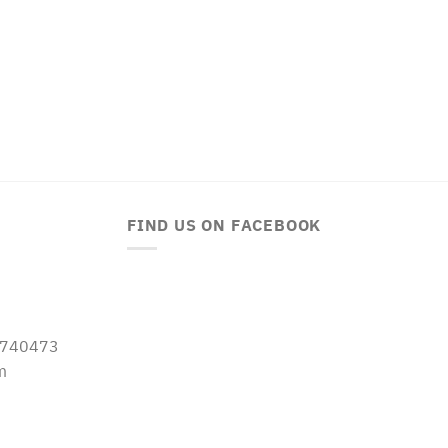
FIND US ON FACEBOOK
-5740473
m