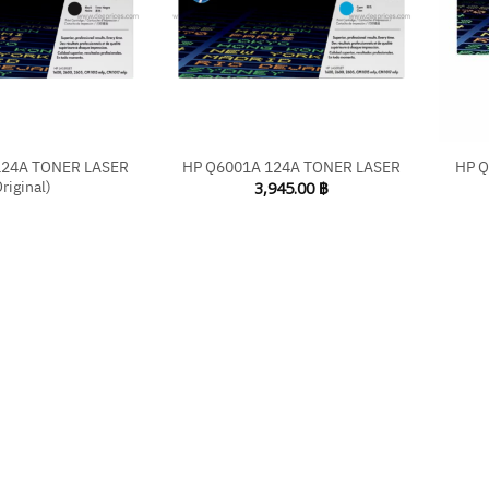
+
+
124A TONER LASER
HP Q6001A 124A TONER LASER
HP Q
Original)
3,945.00
฿