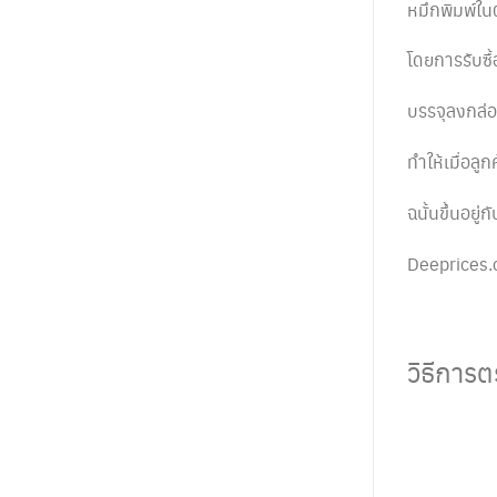
หมึกพิมพ์ใ
โดยการรับซื
บรรจุลงกล่อง
ทำให้เมื่อลู
ฉนั้นขึ้นอยู่
Deeprices.c
วิธีการต