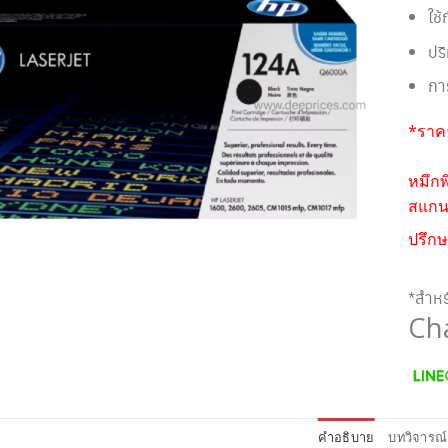
ใช
ปร
กา
*ราคา
หมึกพ
สแกนห
ปรึกษ
*สำหร
Ch
คำอธิบาย
บทวิจารณ์