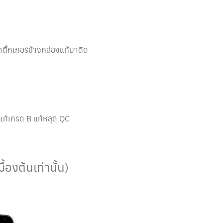
อสติ๊กเกอร์ข้างกล่องแท้มาติด
แท้เกรด B แท้หลุด QC
องต้นเท่านั้น)