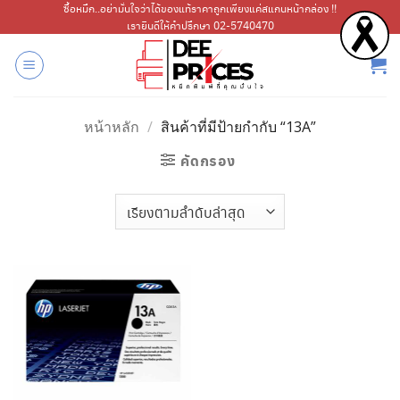
ข้าม
ซื้อหมึก..อย่ามั่นใจว่าได้ของแท้ราคาถูกเพียงแค่สแกนหน้ากล่อง !!
เรายินดีให้คำปรึกษา 02-5740470
ไป
ยัง
เนื้อหา
หน้าหลัก
/
สินค้าที่มีป้ายกำกับ “13A”
คัดกรอง