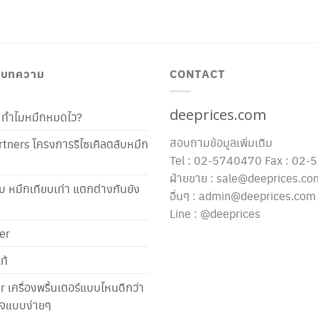
/ บทความ
CONTACT
deeprices.com
ท้ ทำไมหมึกหมดไว?
สอบถามข้อมูลเพิ่มเติม
tners โครงการรีไซเคิลตลับหมึก
Tel : 02-5740470 Fax : 02
ฝ่ายขาย : sale@deeprices.co
ับ หมึกเทียบเท่า แตกต่างกันยัง
อื่นๆ : admin@deeprices.com
Line : @deeprices
er
ท้
er เครื่องพริ้นเตอร์แบบไหนดีกว่า
าใจแบบง่ายๆ