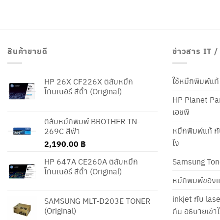
สินค้าขายดี
ข่าวสาร IT 
ใช้หมึกพิมพ์แ
HP 26X CF226X ตลับหมึก
โทนเนอร์ สีดำ (Original)
HP Planet Par
เอชพี
ตลับหมึกพิมพ์ BROTHER TN-
หมึกพิมพ์แท้ ก
269C สีฟ้า
ไง
2,190.00
฿
HP 647A CE260A ตลับหมึก
Samsung Ton
โทนเนอร์ สีดำ (Original)
หมึกพิมพ์ของแ
inkjet กับ las
SAMSUNG MLT-D203E TONER
(Original)
กัน อธิบายเข้