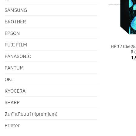
SAMSUNG
BROTHER
EPSON
+
FUJI FILM
HP 17 C6625A 
สี 
PANASONIC
1,
PANTUM
OKI
KYOCERA
SHARP
สินค้าเทียบเท่า (premium)
Printer