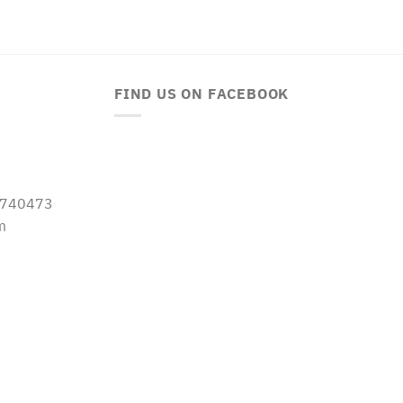
FIND US ON FACEBOOK
-5740473
m